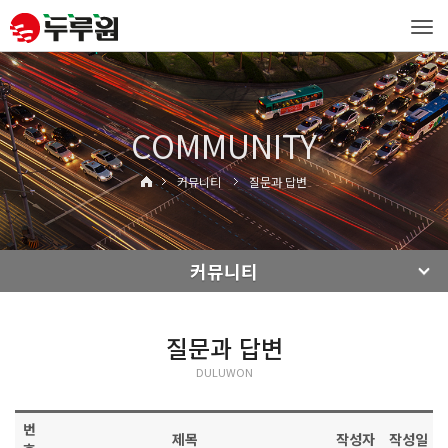
Tog
navi
COMMUNITY
커뮤니티
질문과 답변
커뮤니티
질문과 답변
DULUWON
번
제목
작성자
작성일