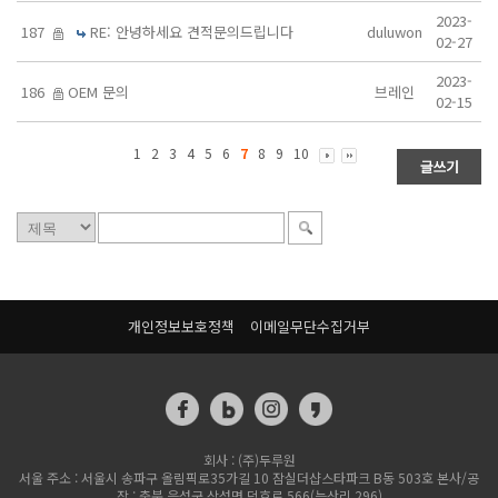
2023-
187
RE: 안녕하세요 견적문의드립니다
duluwon
02-27
2023-
186
OEM 문의
브레인
02-15
1
2
3
4
5
6
7
8
9
10
개인정보보호정책
이메일무단수집거부
회사 : (주)두루원
서울 주소 : 서울시 송파구 올림픽로35가길 10 잠실더샵스타파크 B동 503호 본사/공
장 : 충북 음성군 삼성면 덕호로 566(능산리 296)