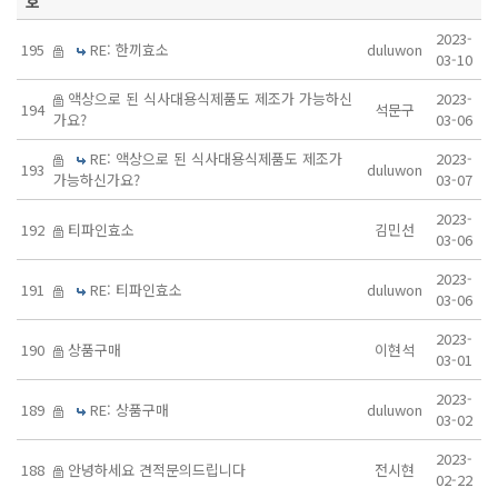
호
2023-
195
RE: 한끼효소
duluwon
03-10
액상으로 된 식사대용식제품도 제조가 가능하신
2023-
194
석문구
가요?
03-06
RE: 액상으로 된 식사대용식제품도 제조가
2023-
193
duluwon
가능하신가요?
03-07
2023-
192
티파인효소
김민선
03-06
2023-
191
RE: 티파인효소
duluwon
03-06
2023-
190
상품구매
이현석
03-01
2023-
189
RE: 상품구매
duluwon
03-02
2023-
188
안녕하세요 견적문의드립니다
전시현
02-22