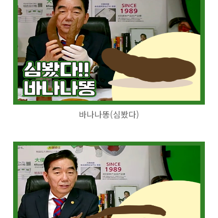
바나나똥(심봤다)