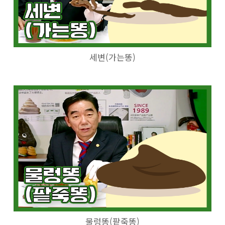
세변(가는똥)
물렁똥(팥죽똥)