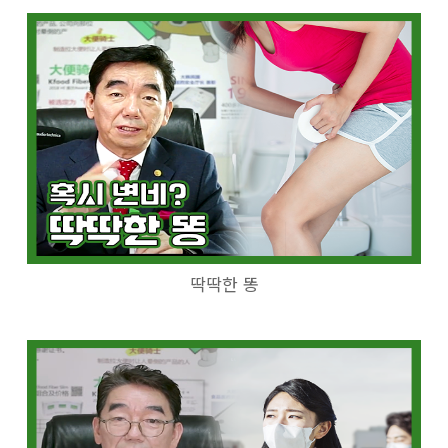
딱딱한 똥