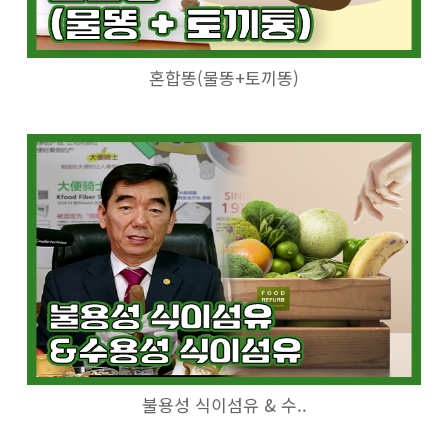
혼합똥(물똥+토끼똥)
불용성 식이섬유 & 수..