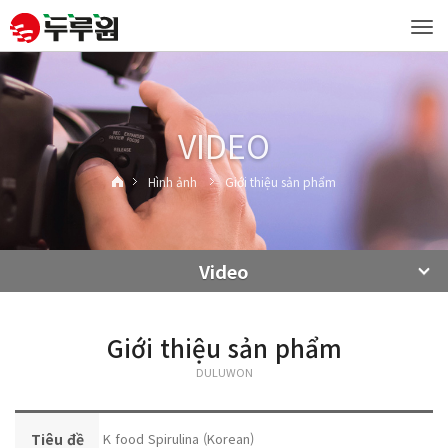
Tog
navi
VIDEO
Hình ảnh
Giới thiệu sản phẩm
Video
Giới thiệu sản phẩm
DULUWON
Tiêu đề
K food Spirulina (Korean)