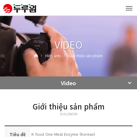
Tog
navi
VIDEO
Hình ảnh
Giới thiệu sản phẩm
Video
Giới thiệu sản phẩm
DULUWON
Tiêu đề
K food One Meal Enzyme (Korean)